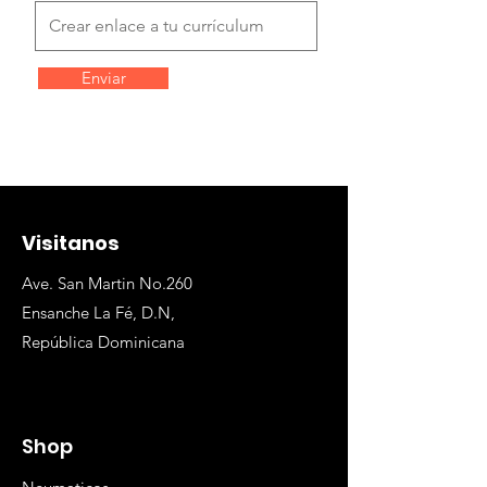
Enviar
Visitanos
Ave. San Martin No.260
Ensanche La Fé, D.N,
República Dominicana
Shop