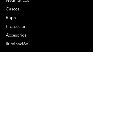
Neumaticos
Cascos
Ropa
Protección
Accesorios
Iluminación
Info
Solicitar servicios
Solicitar cotizaciones
Rally Playero
Trailers Viparo