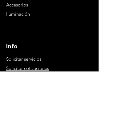
Accesorios
Iluminación
Info
Solicitar servicios
Solicitar cotizaciones
Rally Playero
Trailers Viparo
Recibe noticias y
descuentos